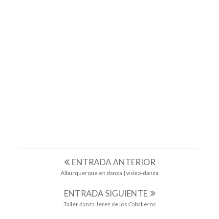
AUPEX
CABEZUELA DEL VALLE
CAMPAÑA 2016
CASA DE HARINA_ACCIÓN CULTURAL POR EL
DESARROLLO
DIPUTACIÓN DE CÁCERES
VIDEO-DANZA
ENTRADA ANTERIOR
Alburquerque en danza | video-danza
ENTRADA SIGUIENTE
Taller danza Jerez de los Caballeros