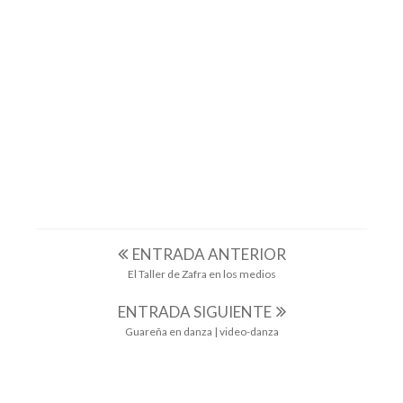
AUPEX
CAMPAÑA 2017
CASA DE HARINA_ACCIÓN CULTURAL POR EL
DESARROLLO
DIPUTACIÓN DE BADAJOZ
VALDETORRES
VIDEO-DANZA
ENTRADA ANTERIOR
El Taller de Zafra en los medios
ENTRADA SIGUIENTE
Guareña en danza | video-danza