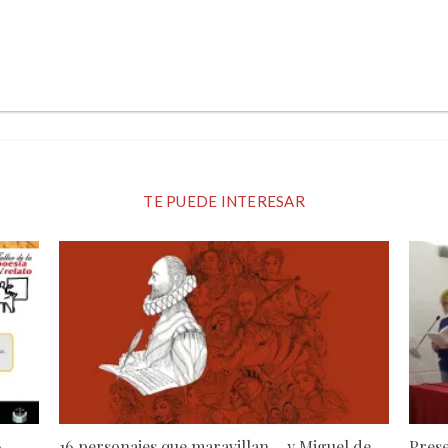
TE PUEDE INTERESAR
6
16 personajes que maravillan… y Miguel de
Prese