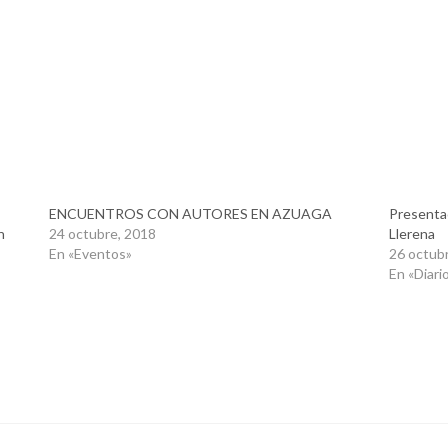
ENCUENTROS CON AUTORES EN AZUAGA
Presenta
n
24 octubre, 2018
Llerena
En «Eventos»
26 octub
En «Diario
DÍA INTERNACIONAL
PLAN DE FOMENTO DE LA LECTURA