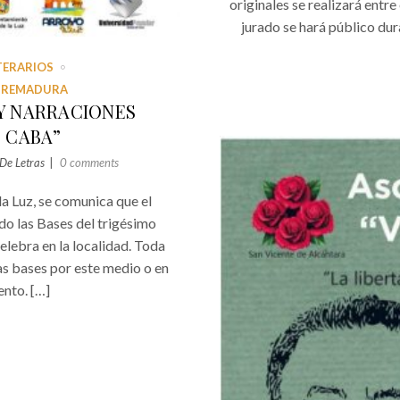
originales se realizará entre 
jurado se hará público du
TERARIOS
XTREMADURA
Y NARRACIONES
 CABA”
De Letras
0 comments
a Luz, se comunica que el
o las Bases del trigésimo
ebra en la localidad. Toda
as bases por este medio o en
ento. […]