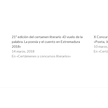
21ª edición del certamen literario «El vuelo de la
X Concurs
palabra. La poesía y el cuento en Extremadura
«Poeta, 
2018»
10 marzo
14 marzo, 2018
En «Certá
En «Certámenes y concursos literarios»
LITERARIO
PREMIO LITERARIO FELIPE TRIGO
VILLANUEVA D