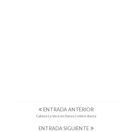
ARROYO DE LA LUZ
BODONAL DE LA SIERRA
CABEZA LA VACA
CAMPAÑA 2018
DIPUTACIÓN DE BADAJOZ
DIPUTACIÓN DE CÁCERES
EN LOS MEDIOS
FUENTES DE LEÓN
LOSAR DE LA VERA
MALPARTIDA DE CÁCERES
SEGURA DE LEÓN
VILLANUEVA DE LA VERA
ENTRADA ANTERIOR
Cabeza La Vaca en Danza | video-danza
ENTRADA SIGUIENTE